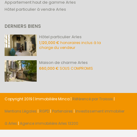
Appartement haut de gamme Arles
Hôtel particulier à vendre Arles
DERNIERS BIENS
Hôtel particulier Arles
1,120,000 €
honoraires inclus à la
charge du vendeur
Maison de charme Arles
660,000 €
SOUS COMPROMIS
Copyright 2019 | Immobilière Minca |
Référencé par Troissix
|
Mentions Légales
|
RGPD
|
Partenaires
|
Investissement immobilier
à Arles
|
Agence immobilière Arles 13200