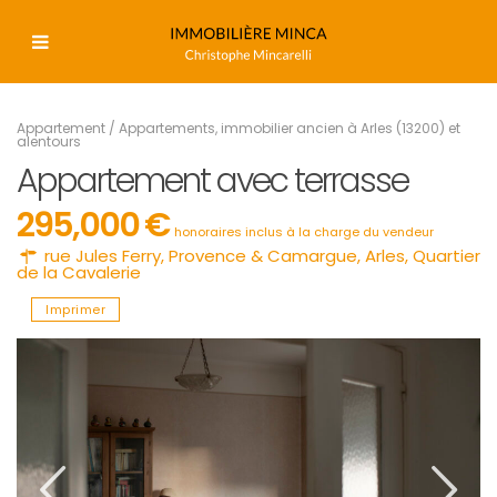
Appartement
/
Appartements
,
immobilier ancien à Arles (13200) et
alentours
Appartement avec terrasse
295,000 €
honoraires inclus à la charge du vendeur
rue Jules Ferry,
Provence & Camargue
,
Arles
,
Quartier
de la Cavalerie
Imprimer