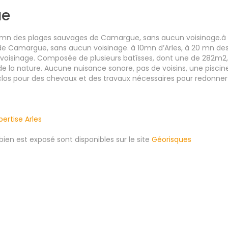
ue
0 mn des plages sauvages de Camargue, sans aucun voisinage.à
de Camargue, sans aucun voisinage. à 10mn d’Arles, à 20 mn de
oisinage. Composée de plusieurs batîsses, dont une de 282m2,
 la nature. Aucune nuisance sonore, pas de voisins, une piscin
nclos pour des chevaux et des travaux nécessaires pour redonner
pertise Arles
bien est exposé sont disponibles sur le site
Géorisques