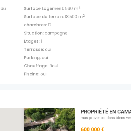
2
 du
Surface Logement:
560 m
2
Surface du terrain:
18,500 m
chambres:
12
Situation:
campagne
Étages:
1
Terrasse:
oui
Parking:
oui
Chauffage:
fioul
Piscine:
oui
PROPRIÉTÉ EN CAM
mas provencal dans biens v
600,000 €