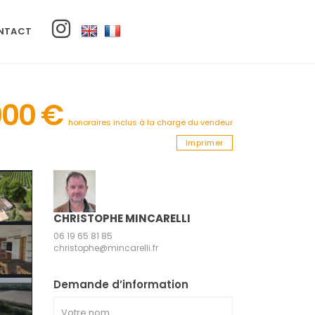
INSTA
NTACT
000 €
honoraires inclus à la charge du vendeur
Imprimer
CHRISTOPHE MINCARELLI
06 19 65 81 85
christophe@mincarelli.fr
Demande d’information