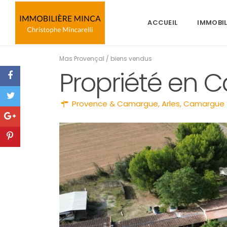
ACCUEIL
IMMOBIL
Mas Provençal
/
biens vendus
Propriété en
Provence & Camargue
,
Arles
,
Camargue