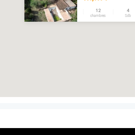
12
4
chambres
Sdb