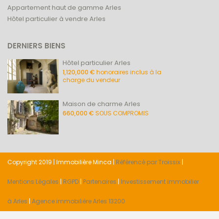
Appartement haut de gamme Arles
Hôtel particulier à vendre Arles
DERNIERS BIENS
Hôtel particulier Arles
1,120,000 €
honoraires inclus à la
charge du vendeur
Maison de charme Arles
660,000 €
SOUS COMPROMIS
Copyright 2019 | Immobilière Minca |
Référencé par Troissix
|
Mentions Légales
|
RGPD
|
Partenaires
|
Investissement immobilier
à Arles
|
Agence immobilière Arles 13200