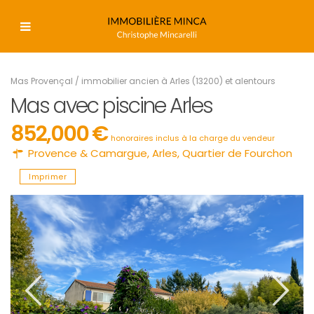
Mas Provençal
/
immobilier ancien à Arles (13200) et alentours
Mas avec piscine Arles
852,000 €
honoraires inclus à la charge du vendeur
Provence & Camargue
,
Arles
,
Quartier de Fourchon
Imprimer